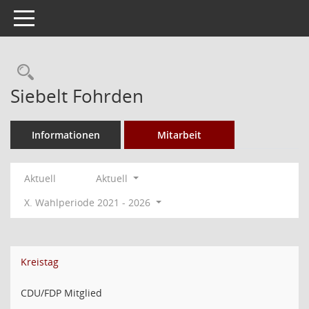
Toggle navigation
Rechercheauswahl
Siebelt Fohrden
Informationen
Mitarbeit
Aktuell
Aktuell
X. Wahlperiode 2021 - 2026
Kreistag
CDU/FDP Mitglied