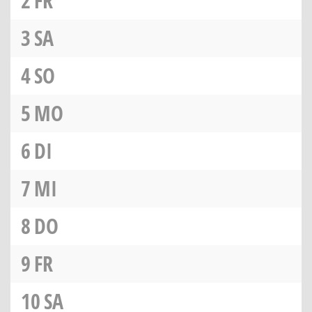
2
FR
3
SA
4
SO
5
MO
6
DI
7
MI
8
DO
9
FR
10
SA