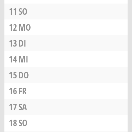
11
SO
12
MO
13
DI
14
MI
15
DO
16
FR
17
SA
18
SO