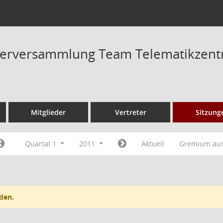
fterversammlung Team Telematikzen
Mitglieder
Vertreter
Sitzung
Quartal 1
2011
Aktuell
Gremium au
den.