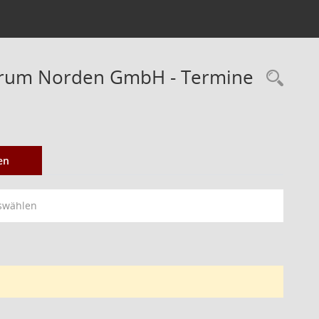
trum Norden GmbH - Termine
Rec
en
swählen