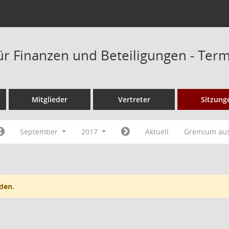
ür Finanzen und Beteiligungen - Ter
Mitglieder
Vertreter
Sitzung
September
2017
Aktuell
Gremium au
den.