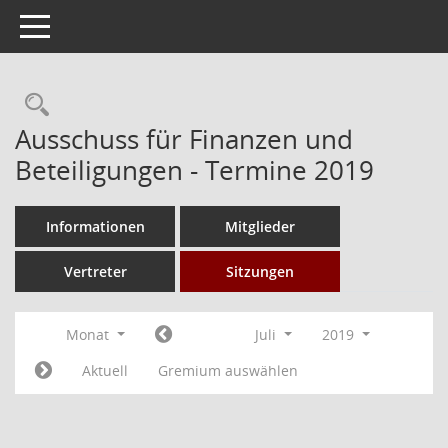
Toggle navigation
Rechercheauswahl
Ausschuss für Finanzen und
Beteiligungen - Termine 2019
Informationen
Mitglieder
Vertreter
Sitzungen
Monat
Juli
2019
Aktuell
Gremium auswählen