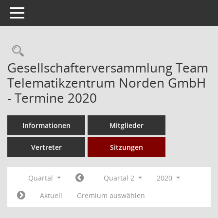
Toggle navigation
Rechercheauswahl
Gesellschafterversammlung Team
Telematikzentrum Norden GmbH
- Termine 2020
Informationen
Mitglieder
Vertreter
Sitzungen
Quartal
Quartal 2
2020
Aktuell
Gremium auswählen