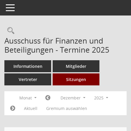
Toggle navigation
Rechercheauswahl
Ausschuss für Finanzen und
Beteiligungen - Termine 2025
Informationen
Mitglieder
Vertreter
Sitzungen
Monat
Dezember
2025
Aktuell
Gremium auswählen