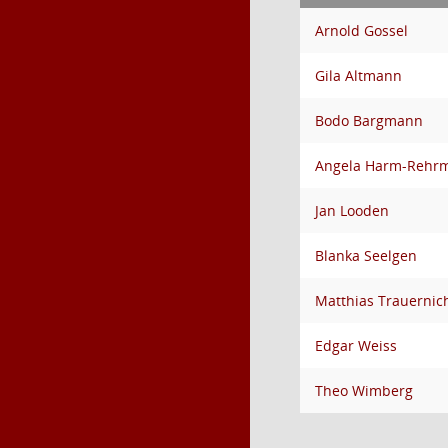
Arnold Gossel
Gila Altmann
Bodo Bargmann
Angela Harm-Rehr
Jan Looden
Blanka Seelgen
Matthias Trauernic
Edgar Weiss
Theo Wimberg