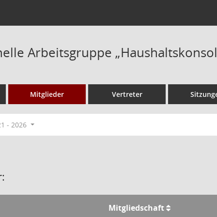
onelle Arbeitsgruppe „Haushaltskonso
Mitglieder
Vertreter
Sitzung
21 - 2026
:
Mitgliedschaft