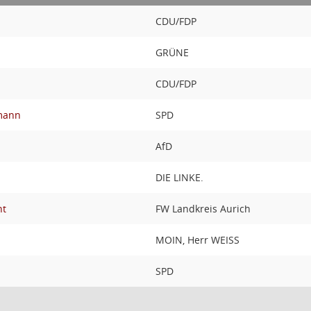
CDU/FDP
GRÜNE
CDU/FDP
mann
SPD
AfD
DIE LINKE.
ht
FW Landkreis Aurich
MOIN, Herr WEISS
SPD