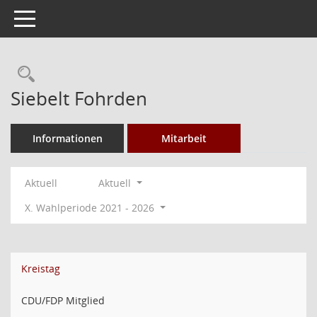
Toggle navigation
Rechercheauswahl
Siebelt Fohrden
Informationen
Mitarbeit
Aktuell
Aktuell
X. Wahlperiode 2021 - 2026
Kreistag
CDU/FDP Mitglied