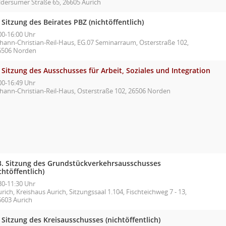
ldersumer Straße 65, 26605 Aurich
 Sitzung des Beirates PBZ (nichtöffentlich)
00-16:00 Uhr
ohann-Christian-Reil-Haus, EG.07 Seminarraum, Osterstraße 102,
6506 Norden
 Sitzung des Ausschusses für Arbeit, Soziales und Integration
00-16:49 Uhr
ohann-Christian-Reil-Haus, Osterstraße 102, 26506 Norden
3. Sitzung des Grundstückverkehrsausschusses
chtöffentlich)
30-11:30 Uhr
rich, Kreishaus Aurich, Sitzungssaal 1.104, Fischteichweg 7 - 13,
6603 Aurich
 Sitzung des Kreisausschusses (nichtöffentlich)