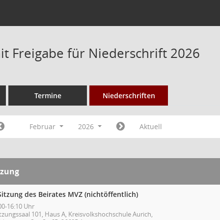
t Freigabe für Niederschrift 2026
Termine
Niederschriften
Februar
2026
Aktuell
tzung
Sitzung des Beirates MVZ (nichtöffentlich)
00-16:10 Uhr
tzungssaal 101, Haus A, Kreisvolkshochschule Aurich,