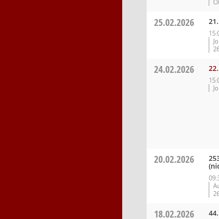
O
25.02.2026
21.
15:
J
2
24.02.2026
22.
15:
J
20.02.2026
25
(ni
09:
Au
2
18.02.2026
44.