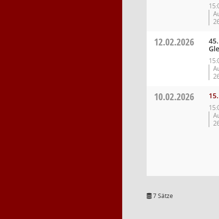
15:
Au
2
12.02.2026
45
Gle
15:
Au
2
10.02.2026
15.
15:
Au
2
7 Sätze