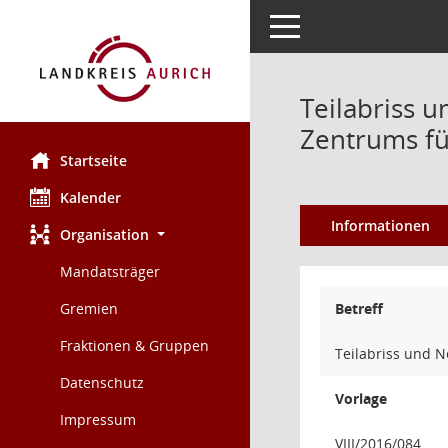
Toggle navigation
Teilabriss 
Zentrums fü
Startseite
Kalender
Informationen
Organisation
Mandatsträger
Gremien
Betreff
Fraktionen & Gruppen
Teilabriss und 
Datenschutz
Vorlage
Impressum
VIII/2016/084