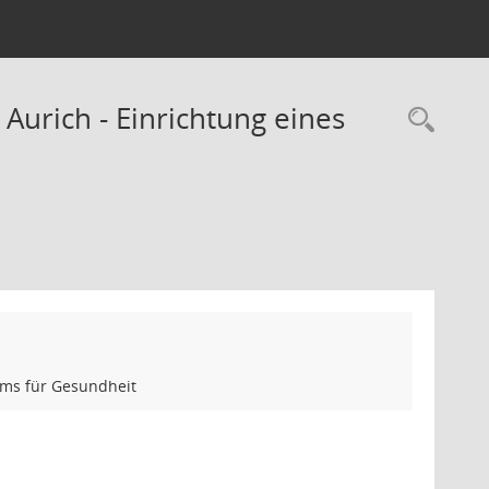
urich - Einrichtung eines
Rec
ums für Gesundheit