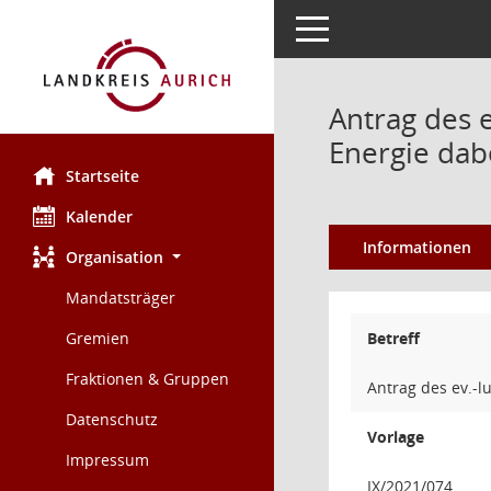
Toggle navigation
Antrag des e
Energie dab
Startseite
Kalender
Informationen
Organisation
Mandatsträger
Gremien
Betreff
Fraktionen & Gruppen
Antrag des ev.-l
Datenschutz
Vorlage
Impressum
IX/2021/074