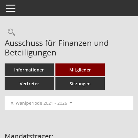
Toggle navigation
Rechercheauswahl
Ausschuss für Finanzen und
Beteiligungen
Informationen
Mitglieder
Vertreter
Sitzungen
X. Wahlperiode 2021 - 2026
Mandatsträger: