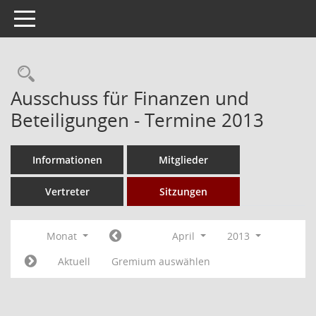
Toggle navigation
Rechercheauswahl
Ausschuss für Finanzen und
Beteiligungen - Termine 2013
Informationen
Mitglieder
Vertreter
Sitzungen
Monat
April
2013
Aktuell
Gremium auswählen