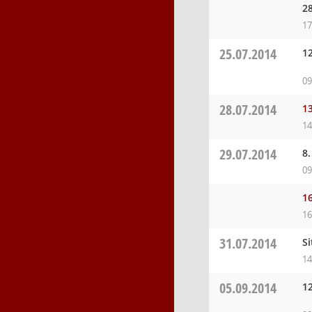
2
17
25.07.2014
1
09
28.07.2014
13
14
29.07.2014
8
09
16
16
31.07.2014
S
14
05.09.2014
1