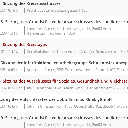
8. Sitzung des Kreisausschusses
:00-18:16 Uhr
Kreishaus Aurich, Sitzungssaal 1.105
28. Sitzung des Grundstückverkehrsausschusses des Landkreises 
Landkreis Aurich, Fischteichweg 7 - 13, 26603 Aurich
:33-11:04 Uhr
(Friesenzimmer, Raum 1.060)
. Sitzung des Kreistages
:01-17:37 Uhr
Berufsbildende Schulen Aurich, Aula, Am Schulzentrum 15, 
. Sitzung der Interfraktionellen Arbeitsgruppe Schulentwicklungs
:05-10:40 Uhr
Kreishaus Aurich, SPD-Fraktionszimmer, Raum 1.102, Fischt
. Sitzung des Ausschusses für Soziales, Gesundheit und Gleichste
:00-18:05 Uhr
AWO Wohnpark Großefehn GmbH, Bahnhofsplatz 5, 26629 
itzung des Aufsichtsrates der Ubbo-Emmius-Klinik gGmbH
:30-16:45 Uhr
Johann-Christian-Reil-Haus, Osterstraße 102, 26506 Norden
29. Sitzung des Grundstückverkehrsausschusses des Landkreises 
Landkreis Aurich, Fischteichweg 7 - 13, 26603 Aurich