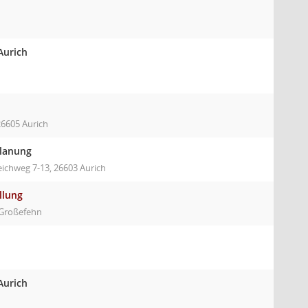
Aurich
26605 Aurich
planung
eichweg 7-13, 26603 Aurich
llung
Großefehn
Aurich