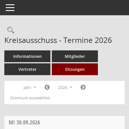
Toggle navigation
Rechercheauswahl
Kreisausschuss - Termine 2026
Informationen
Mitglieder
Vertreter
Sitzungen
Jahr
2026
Gremium auswählen
MI
30.09.2026