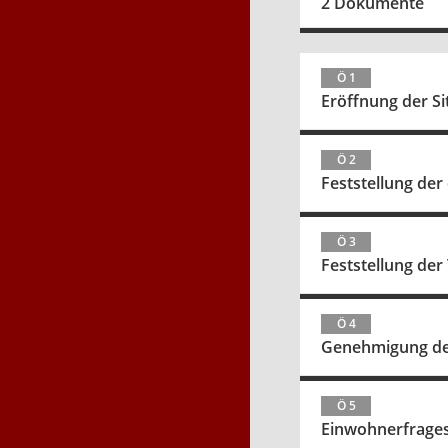
2 Dokumente
Ö 1
Eröffnung der S
Ö 2
Feststellung de
Ö 3
Feststellung de
Ö 4
Genehmigung der 
Ö 5
Einwohnerfrage