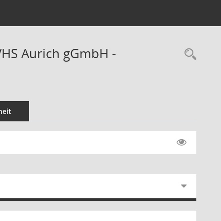
KVHS Aurich gGmbH -
Rec
eit