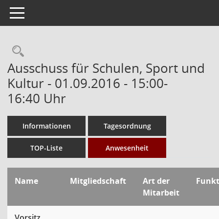
Toggle navigation
Rechercheauswahl
Ausschuss für Schulen, Sport und
Kultur - 01.09.2016 - 15:00-
16:40 Uhr
Informationen
Tagesordnung
TOP-Liste
Anwesenheit
Name
Mitgliedschaft
Art der
Funk
Mitarbeit
Vorsitz