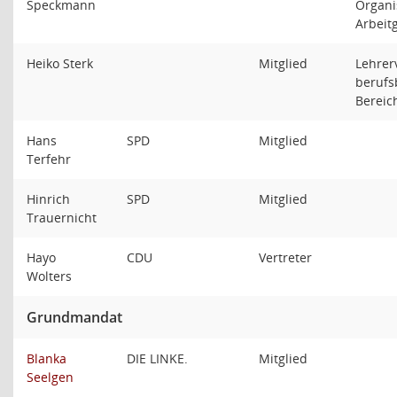
Speckmann
Organi
Arbeit
Heiko Sterk
Mitglied
Lehrer
berufs
Berei
Hans
SPD
Mitglied
Terfehr
Hinrich
SPD
Mitglied
Trauernicht
Hayo
CDU
Vertreter
Wolters
Grundmandat
Blanka
DIE LINKE.
Mitglied
Seelgen