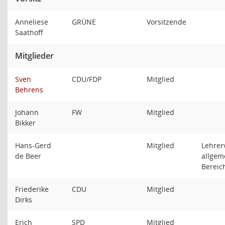
Anneliese
GRÜNE
Vorsitzende
Saathoff
Mitglieder
Sven
CDU/FDP
Mitglied
Behrens
Johann
FW
Mitglied
Bikker
Hans-Gerd
Mitglied
Lehrer
de Beer
allgem
Berei
Friederike
CDU
Mitglied
Dirks
Erich
SPD
Mitglied