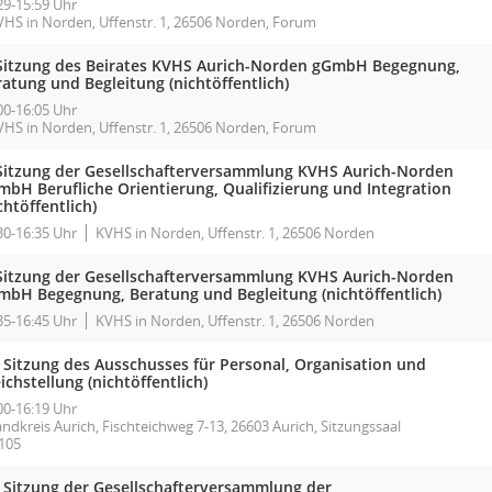
29-15:59 Uhr
VHS in Norden, Uffenstr. 1, 26506 Norden, Forum
 Sitzung des Beirates KVHS Aurich-Norden gGmbH Begegnung,
atung und Begleitung (nichtöffentlich)
00-16:05 Uhr
VHS in Norden, Uffenstr. 1, 26506 Norden, Forum
 Sitzung der Gesellschafterversammlung KVHS Aurich-Norden
mbH Berufliche Orientierung, Qualifizierung und Integration
chtöffentlich)
30-16:35 Uhr
KVHS in Norden, Uffenstr. 1, 26506 Norden
 Sitzung der Gesellschafterversammlung KVHS Aurich-Norden
mbH Begegnung, Beratung und Begleitung (nichtöffentlich)
35-16:45 Uhr
KVHS in Norden, Uffenstr. 1, 26506 Norden
. Sitzung des Ausschusses für Personal, Organisation und
ichstellung (nichtöffentlich)
00-16:19 Uhr
ndkreis Aurich, Fischteichweg 7-13, 26603 Aurich, Sitzungssaal
.105
. Sitzung der Gesellschafterversammlung der