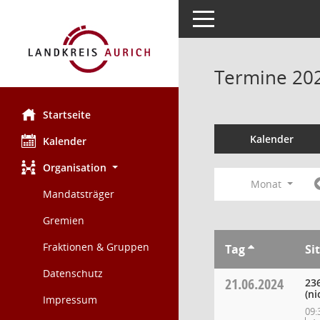
Toggle navigation
Termine 20
Startseite
Kalender
Kalender
Organisation
Monat
Mandatsträger
Gremien
Fraktionen & Gruppen
Tag
Si
Datenschutz
21.06.2024
23
(ni
Impressum
09: