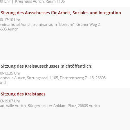
30 Uhr
Kreishaus Aurich, Raum 1106
 Sitzung des Ausschusses für Arbeit, Soziales und Integration
00-17:10 Uhr
eminarhotel Aurich, Seminarraum "Borkum", Grüner Weg 2,
6605 Aurich
 Sitzung des Kreisausschusses (nichtöffentlich)
00-13:35 Uhr
eishaus Aurich, Sitzungssaal 1.105, Fischteichweg 7 - 13, 26603
urich
 Sitzung des Kreistages
03-19:07 Uhr
tadthalle Aurich, Bürgermeister-Anklam-Platz, 26603 Aurich