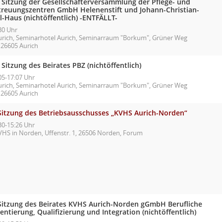
. Sitzung der Gesellschafterversammlung der Pflege- und
treuungszentren GmbH Helenenstift und Johann-Christian-
l-Haus (nichtöffentlich) -ENTFÄLLT-
30 Uhr
urich, Seminarhotel Aurich, Seminarraum "Borkum", Grüner Weg
 26605 Aurich
 Sitzung des Beirates PBZ (nichtöffentlich)
05-17:07 Uhr
urich, Seminarhotel Aurich, Seminarraum "Borkum", Grüner Weg
 26605 Aurich
 Sitzung des Betriebsausschusses „KVHS Aurich-Norden“
30-15:26 Uhr
VHS in Norden, Uffenstr. 1, 26506 Norden, Forum
 Sitzung des Beirates KVHS Aurich-Norden gGmbH Berufliche
entierung, Qualifizierung und Integration (nichtöffentlich)