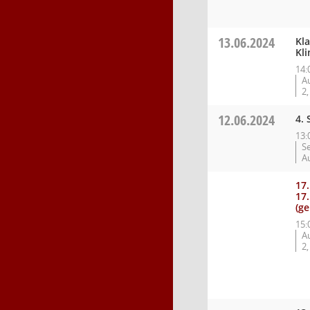
13.06.2024
Kl
Kli
14:
A
2,
12.06.2024
4. 
13:
S
A
17
17
(g
15:
A
2,