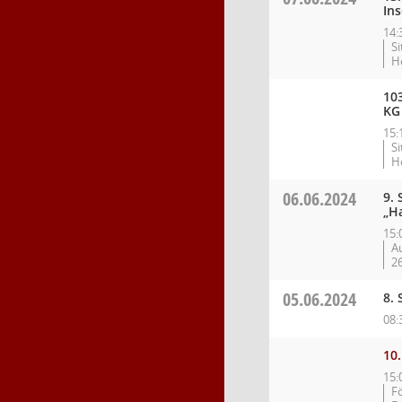
Ins
14:
S
H
10
KG
15:
S
H
06.06.2024
9. 
„Ha
15:
Au
2
05.06.2024
8. 
08:
10.
15:
F