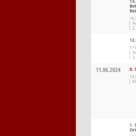
13
Be
Rei
16:
A
2,
12.
17:
A
2,
11.06.2024
8.
14:
K
1.
Ori