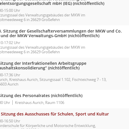
elentsorgungsgesellschaft mbH (IEG) (nichtöffentlich)
30-15:00 Uhr
itzungssaal des Verwaltungsgebäudes der MKW im
oltmeedeweg 6 in 26629 Großefehn
3. Sitzung der Gesellschafterversammlungen der MKW und Co.
 und der MKW Verwaltungs-GmbH (nichtöffentlich)
10-17:02 Uhr
itzungssaal des Verwaltungsgebäudes der MKW im
oltmeedeweg 6 in 26629 Großefehn
Sitzung der Interfraktionellen Arbeitsgruppe
ushaltskonsolidierung“ (nichtöffentlich)
00-17:36 Uhr
rich, Kreishaus Aurich, Sitzungssaal 1.102, Fischteichweg 7 - 13,
6603 Aurich
Sitzung des Personalrates (nichtöffentlich)
30 Uhr
Kreishaus Aurich, Raum 1106
 Sitzung des Ausschusses für Schulen, Sport und Kultur
00-16:50 Uhr
örderschule für Körperliche und Motorische Entwicklung,