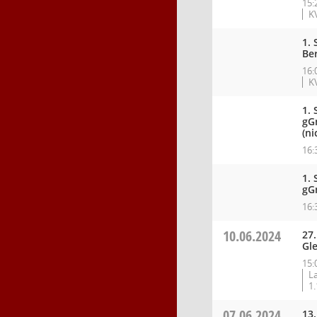
15:
K
1.
Ber
16:
K
1.
gG
(ni
16:
1.
gG
16:
10.06.2024
27
Gle
15:
La
1
07.06.2024
13