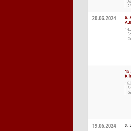
Au
2
20.06.2024
6.
Au
14:
S
Gr
15
Kl
16:
S
Gr
19.06.2024
9. 