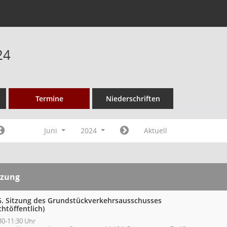
24
Termine
Niederschriften
Juni
2024
Aktuell
tzung
6. Sitzung des Grundstückverkehrsausschusses
chtöffentlich)
30-11:30 Uhr