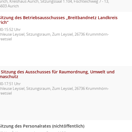
rich, Kreishaus Aurich, Sitzungssaal 1.104, Fischteichweg 7 - 13,
6603 Aurich
 Sitzung des Betriebsausschusses „Breitbandnetz Landkreis
rich“
30-15:52 Uhr
chleuse Leysiel, Sitzungsraum, Zum Leysiel, 26736 Krummhörn-
eetsiel
. Sitzung des Ausschusses für Raumordnung, Umwelt und
imaschutz
00-17:51 Uhr
chleuse Leysiel, Sitzungsraum, Zum Leysiel, 26736 Krummhörn-
eetsiel
Sitzung des Personalrates (nichtöffentlich)